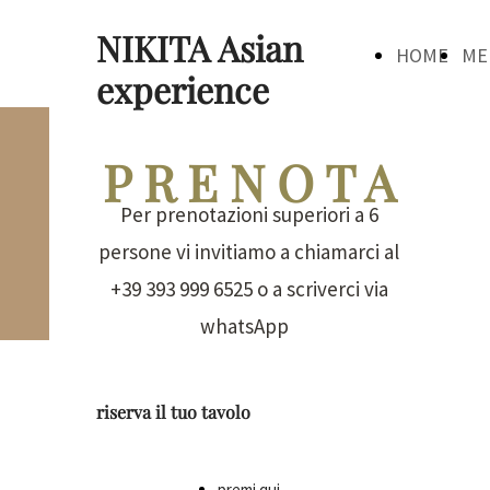
NIKITA Asian
HOME
ME
experience
P R E N O T A
Per prenotazioni superiori a 6
persone vi invitiamo a chiamarci al
+39 393 999 6525 o a scriverci via
whatsApp
riserva il tuo tavolo
premi qui